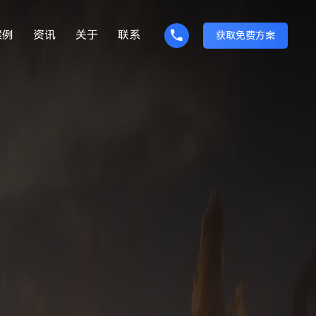
案例
资讯
关于
联系
获取免费方案
响应式网站
营销型网站建设
兼容各个终端设备
营销推广转化获客网站
App定制开发
小程序定制开发
汇款方式
创新性开发
无需安装与卸载
网上转账、安全快捷
网站改版升级
行业门户平台网站
定制化网站改版
打造商务交互平台