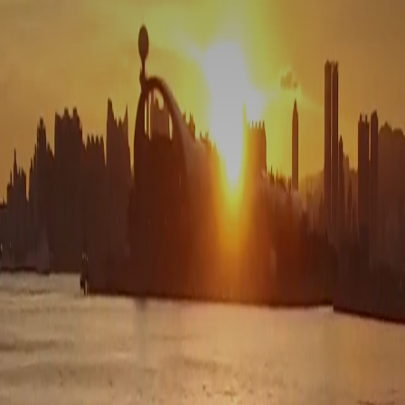
创意品牌型
电商及外贸