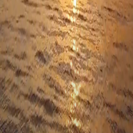
您的联系方